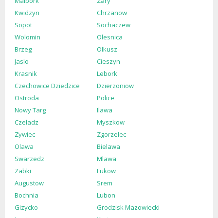
Malbork
Zary
Kwidzyn
Chrzanow
Sopot
Sochaczew
Wolomin
Olesnica
Brzeg
Olkusz
Jaslo
Cieszyn
Krasnik
Lebork
Czechowice Dziedzice
Dzierzoniow
Ostroda
Police
Nowy Targ
Ilawa
Czeladz
Myszkow
Zywiec
Zgorzelec
Olawa
Bielawa
Swarzedz
Mlawa
Zabki
Lukow
Augustow
Srem
Bochnia
Lubon
Gizycko
Grodzisk Mazowiecki