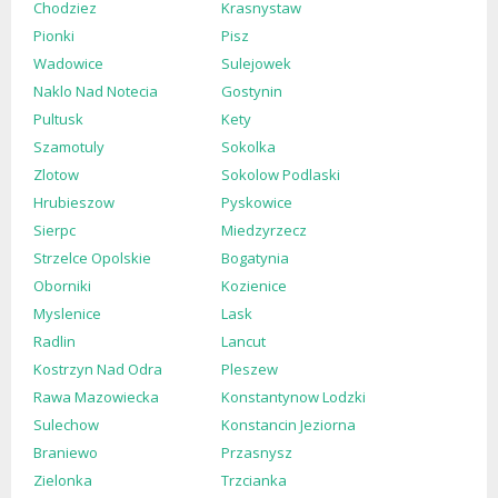
Chodziez
Krasnystaw
Pionki
Pisz
Wadowice
Sulejowek
Naklo Nad Notecia
Gostynin
Pultusk
Kety
Szamotuly
Sokolka
Zlotow
Sokolow Podlaski
Hrubieszow
Pyskowice
Sierpc
Miedzyrzecz
Strzelce Opolskie
Bogatynia
Oborniki
Kozienice
Myslenice
Lask
Radlin
Lancut
Kostrzyn Nad Odra
Pleszew
Rawa Mazowiecka
Konstantynow Lodzki
Sulechow
Konstancin Jeziorna
Braniewo
Przasnysz
Zielonka
Trzcianka