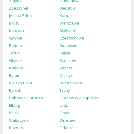
Zagorz
Odolanow
Zbaszynek
Bierutow
Jedlina Zdroj
Karpacz
Brusy
Warszawa
Katowice
Bialystok
Gdynia
Czestochowa
Radom
Sosnowiec
Torun
Kielce
Gliwice
Rzeszow
Krakow
Zabrze
Bytom
Olsztyn
Bielsko Biala
Ruda Slaska
Rybnik
Tychy
Dabrowa Gornicza
Gorzow Wielkopolski
Elblag
Lodz
Plock
Opole
Walbrzych
Wroclaw
Poznan
Gdansk