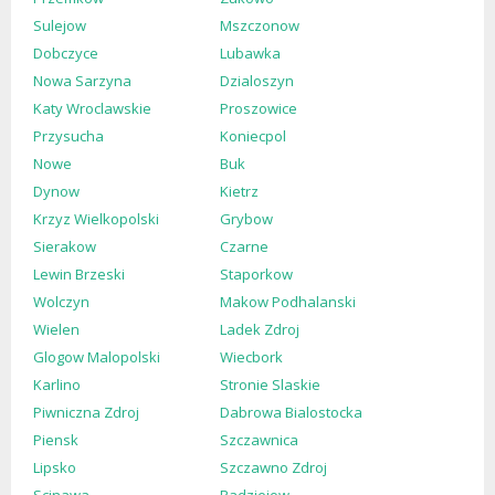
Sulejow
Mszczonow
Dobczyce
Lubawka
Nowa Sarzyna
Dzialoszyn
Katy Wroclawskie
Proszowice
Przysucha
Koniecpol
Nowe
Buk
Dynow
Kietrz
Krzyz Wielkopolski
Grybow
Sierakow
Czarne
Lewin Brzeski
Staporkow
Wolczyn
Makow Podhalanski
Wielen
Ladek Zdroj
Glogow Malopolski
Wiecbork
Karlino
Stronie Slaskie
Piwniczna Zdroj
Dabrowa Bialostocka
Piensk
Szczawnica
Lipsko
Szczawno Zdroj
Scinawa
Radziejow