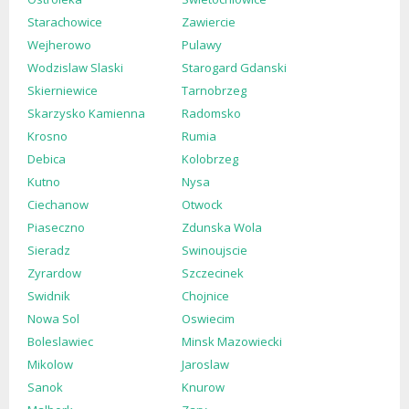
Starachowice
Zawiercie
Wejherowo
Pulawy
Wodzislaw Slaski
Starogard Gdanski
Skierniewice
Tarnobrzeg
Skarzysko Kamienna
Radomsko
Krosno
Rumia
Debica
Kolobrzeg
Kutno
Nysa
Ciechanow
Otwock
Piaseczno
Zdunska Wola
Sieradz
Swinoujscie
Zyrardow
Szczecinek
Swidnik
Chojnice
Nowa Sol
Oswiecim
Boleslawiec
Minsk Mazowiecki
Mikolow
Jaroslaw
Sanok
Knurow