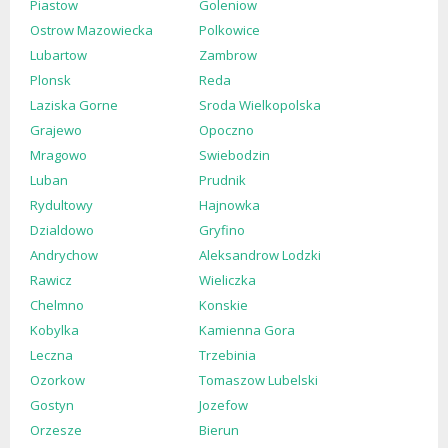
Piastow
Goleniow
Ostrow Mazowiecka
Polkowice
Lubartow
Zambrow
Plonsk
Reda
Laziska Gorne
Sroda Wielkopolska
Grajewo
Opoczno
Mragowo
Swiebodzin
Luban
Prudnik
Rydultowy
Hajnowka
Dzialdowo
Gryfino
Andrychow
Aleksandrow Lodzki
Rawicz
Wieliczka
Chelmno
Konskie
Kobylka
Kamienna Gora
Leczna
Trzebinia
Ozorkow
Tomaszow Lubelski
Gostyn
Jozefow
Orzesze
Bierun