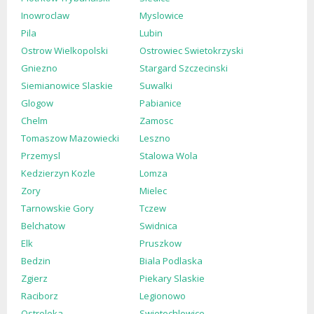
Inowroclaw
Myslowice
Pila
Lubin
Ostrow Wielkopolski
Ostrowiec Swietokrzyski
Gniezno
Stargard Szczecinski
Siemianowice Slaskie
Suwalki
Glogow
Pabianice
Chelm
Zamosc
Tomaszow Mazowiecki
Leszno
Przemysl
Stalowa Wola
Kedzierzyn Kozle
Lomza
Zory
Mielec
Tarnowskie Gory
Tczew
Belchatow
Swidnica
Elk
Pruszkow
Bedzin
Biala Podlaska
Zgierz
Piekary Slaskie
Raciborz
Legionowo
Ostroleka
Swietochlowice