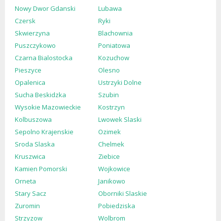
Nowy Dwor Gdanski
Lubawa
Czersk
Ryki
Skwierzyna
Blachownia
Puszczykowo
Poniatowa
Czarna Bialostocka
Kozuchow
Pieszyce
Olesno
Opalenica
Ustrzyki Dolne
Sucha Beskidzka
Szubin
Wysokie Mazowieckie
Kostrzyn
Kolbuszowa
Lwowek Slaski
Sepolno Krajenskie
Ozimek
Sroda Slaska
Chelmek
Kruszwica
Ziebice
Kamien Pomorski
Wojkowice
Orneta
Janikowo
Stary Sacz
Oborniki Slaskie
Zuromin
Pobiedziska
Strzyzow
Wolbrom