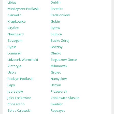
Libiaz
Deblin
Miedzyrzec Podlaski
Brzesko
Garwolin
Radzionkow
Krapkowice
Gubin
Gryfice
Bytow
Nowogard
Slubice
Strzegom
Busko Zdroj
Rypin
Ledziny
Lomianki
Olecko
Lidzbark Warminski
Boguszow Gorce
Zlotoryja
Milanowek
Ustka
Grojec
Radzyn Podlaski
Namyslow
Lapy
Ustron
Jedrzejow
Przeworsk
Jelcz Laskowice
Zabkowice Slaskie
Choszczno
Swidwin
Solec Kujawski
Ropczyce