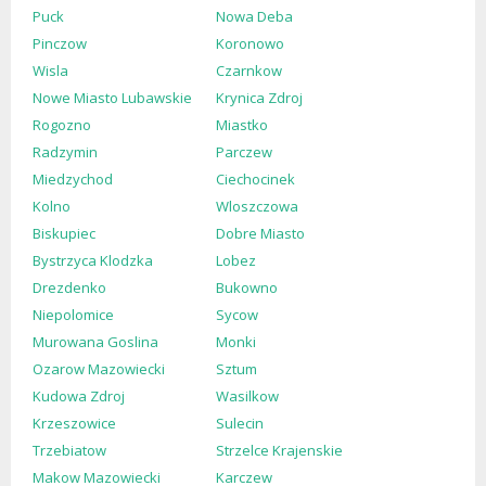
Puck
Nowa Deba
Pinczow
Koronowo
Wisla
Czarnkow
Nowe Miasto Lubawskie
Krynica Zdroj
Rogozno
Miastko
Radzymin
Parczew
Miedzychod
Ciechocinek
Kolno
Wloszczowa
Biskupiec
Dobre Miasto
Bystrzyca Klodzka
Lobez
Drezdenko
Bukowno
Niepolomice
Sycow
Murowana Goslina
Monki
Ozarow Mazowiecki
Sztum
Kudowa Zdroj
Wasilkow
Krzeszowice
Sulecin
Trzebiatow
Strzelce Krajenskie
Makow Mazowiecki
Karczew