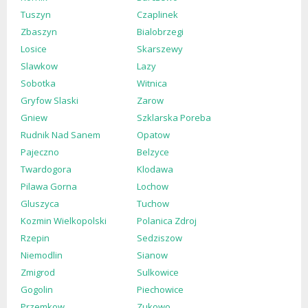
Tuszyn
Czaplinek
Zbaszyn
Bialobrzegi
Losice
Skarszewy
Slawkow
Lazy
Sobotka
Witnica
Gryfow Slaski
Zarow
Gniew
Szklarska Poreba
Rudnik Nad Sanem
Opatow
Pajeczno
Belzyce
Twardogora
Klodawa
Pilawa Gorna
Lochow
Gluszyca
Tuchow
Kozmin Wielkopolski
Polanica Zdroj
Rzepin
Sedziszow
Niemodlin
Sianow
Zmigrod
Sulkowice
Gogolin
Piechowice
Przemkow
Zukowo