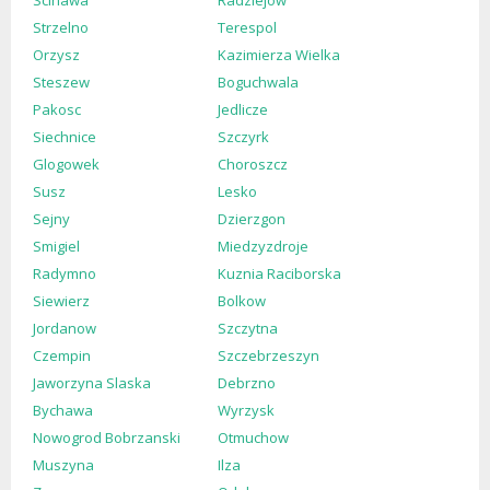
Strzelno
Terespol
Orzysz
Kazimierza Wielka
Steszew
Boguchwala
Pakosc
Jedlicze
Siechnice
Szczyrk
Glogowek
Choroszcz
Susz
Lesko
Sejny
Dzierzgon
Smigiel
Miedzyzdroje
Radymno
Kuznia Raciborska
Siewierz
Bolkow
Jordanow
Szczytna
Czempin
Szczebrzeszyn
Jaworzyna Slaska
Debrzno
Bychawa
Wyrzysk
Nowogrod Bobrzanski
Otmuchow
Muszyna
Ilza