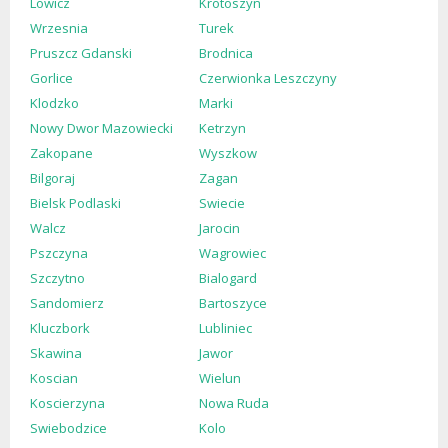
Lowicz
Krotoszyn
Wrzesnia
Turek
Pruszcz Gdanski
Brodnica
Gorlice
Czerwionka Leszczyny
Klodzko
Marki
Nowy Dwor Mazowiecki
Ketrzyn
Zakopane
Wyszkow
Bilgoraj
Zagan
Bielsk Podlaski
Swiecie
Walcz
Jarocin
Pszczyna
Wagrowiec
Szczytno
Bialogard
Sandomierz
Bartoszyce
Kluczbork
Lubliniec
Skawina
Jawor
Koscian
Wielun
Koscierzyna
Nowa Ruda
Swiebodzice
Kolo