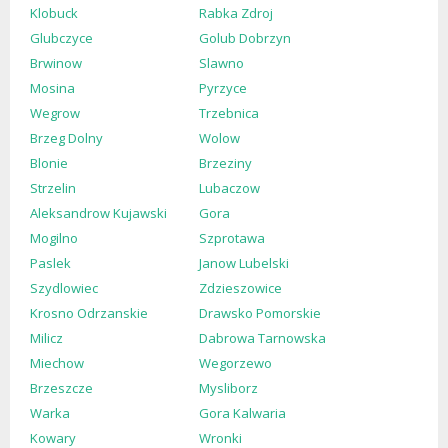
Klobuck
Rabka Zdroj
Glubczyce
Golub Dobrzyn
Brwinow
Slawno
Mosina
Pyrzyce
Wegrow
Trzebnica
Brzeg Dolny
Wolow
Blonie
Brzeziny
Strzelin
Lubaczow
Aleksandrow Kujawski
Gora
Mogilno
Szprotawa
Paslek
Janow Lubelski
Szydlowiec
Zdzieszowice
Krosno Odrzanskie
Drawsko Pomorskie
Milicz
Dabrowa Tarnowska
Miechow
Wegorzewo
Brzeszcze
Mysliborz
Warka
Gora Kalwaria
Kowary
Wronki