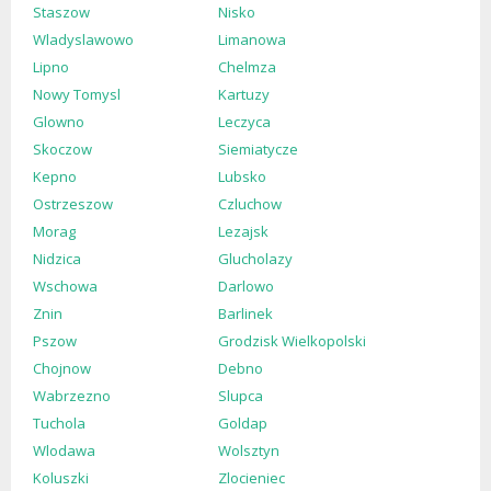
Staszow
Nisko
Wladyslawowo
Limanowa
Lipno
Chelmza
Nowy Tomysl
Kartuzy
Glowno
Leczyca
Skoczow
Siemiatycze
Kepno
Lubsko
Ostrzeszow
Czluchow
Morag
Lezajsk
Nidzica
Glucholazy
Wschowa
Darlowo
Znin
Barlinek
Pszow
Grodzisk Wielkopolski
Chojnow
Debno
Wabrzezno
Slupca
Tuchola
Goldap
Wlodawa
Wolsztyn
Koluszki
Zlocieniec