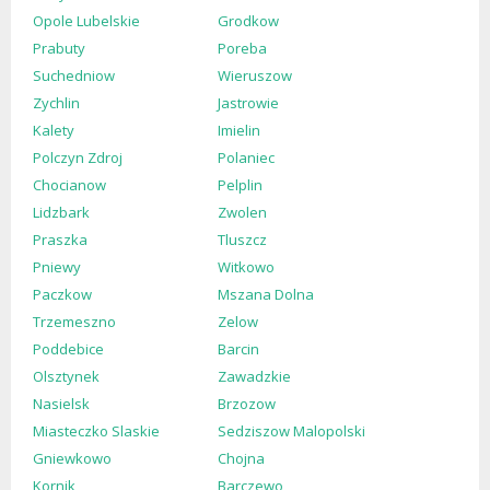
Opole Lubelskie
Grodkow
Prabuty
Poreba
Suchedniow
Wieruszow
Zychlin
Jastrowie
Kalety
Imielin
Polczyn Zdroj
Polaniec
Chocianow
Pelplin
Lidzbark
Zwolen
Praszka
Tluszcz
Pniewy
Witkowo
Paczkow
Mszana Dolna
Trzemeszno
Zelow
Poddebice
Barcin
Olsztynek
Zawadzkie
Nasielsk
Brzozow
Miasteczko Slaskie
Sedziszow Malopolski
Gniewkowo
Chojna
Kornik
Barczewo