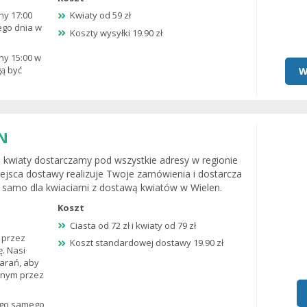
ny 17:00
Kwiaty od 59 zł
ego dnia w
Koszty wysyłki 19.90 zł
ny 15:00 w
gą być
W
N
i kwiaty dostarczamy pod wszystkie adresy w regionie
miejsca dostawy realizuje Twoje zamówienia i dostarcza
k samo dla kwiaciarni z dostawą kwiatów w Wielen.
Koszt
Ciasta od 72 zł i kwiaty od 79 zł
 przez
Koszt standardowej dostawy 19.90 zł
ę. Nasi
tarań, aby
anym przez
tego samego