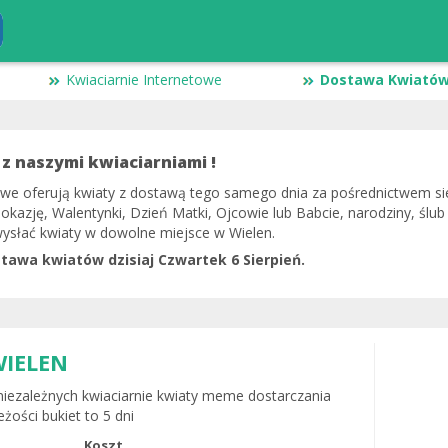
Kwiaciarnie Internetowe
Dostawa Kwiatów
 z naszymi kwiaciarniami !
owe oferują kwiaty z dostawą tego samego dnia za pośrednictwem siec
okazję, Walentynki, Dzień Matki, Ojcowie lub Babcie, narodziny, ślub
wysłać kwiaty w dowolne miejsce w Wielen.
stawa kwiatów dzisiaj Czwartek 6 Sierpień.
WIELEN
niezależnych kwiaciarnie kwiaty meme dostarczania
żości bukiet to 5 dni
Koszt