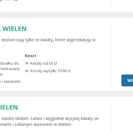
 WIELEN
y dostarczają tylko te kwiaty, które wyprodukują w
Koszt
działku do
Kwiaty od 59 zł
od wskazany
Koszty wysyłki 19.90 zł
go
WI
i niedziele
IELEN
 swoim bliskim. Łatwo i wygodnie wysyłaj kwiaty ze
niami i szklanym wazonem w Wielen.