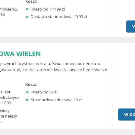
Koszt
mówieniu,
Kwiaty od 114.99 zł
dni
Dostawa standardowa 19.99 zł
W
OWA WIELEN
pszymi florystami w kraju. Kwiaciarnia partnerska w
arantuje, że dostarczone kwiaty zawsze będę świeże
Koszt
e jest
Kwiaty od 67 zł
śli złożysz
Standardowa dostawa 19 zł
 17:00
kwiaty
WIDZ
 te należy
ta